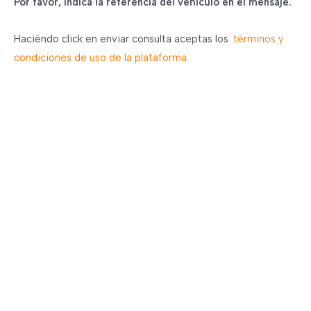
Por favor, Indica la referencia del vehículo en el mensaje.
Haciéndo click en enviar consulta aceptas los
términos y
condiciones de uso de la plataforma.
¿
Tienes preguntas
sobre
Yoused?