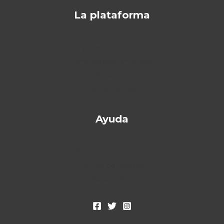
La plataforma
¿Cómo funciona?
Cómo vender en Yoused
Mi cuenta
Panel del vendedor
Ayuda
Política de privacidad
Política de Cookies
Aviso Legal