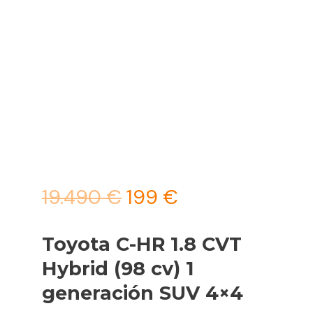
El
El
19.490
€
199
€
precio
precio
Toyota C-HR 1.8 CVT
original
actual
Hybrid (98 cv) 1
era:
es:
generación SUV 4×4
19.490 €.
199 €.