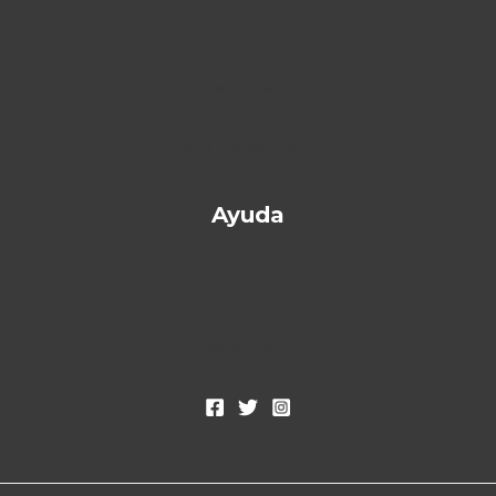
¿Cómo funciona?
Cómo vender en Yoused
Mi cuenta
Panel del vendedor
Ayuda
Política de privacidad
Política de Cookies
Aviso Legal