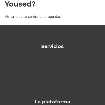
Yoused?
Visita nuestro centro de preguntas
Servicios
Inicio
Sobre Yoused
Encuentra tu coche
Vende tu coche
Contacto
La plataforma