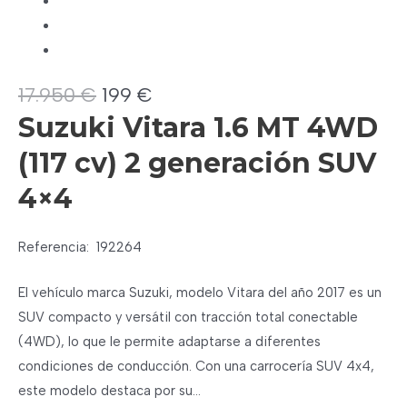
El
El
17.950
€
199
€
precio
precio
Suzuki Vitara 1.6 MT 4WD
original
actual
(117 cv) 2 generación SUV
era:
es:
17.950 €.
199 €.
4×4
Referencia:
192264
El vehículo marca Suzuki, modelo Vitara del año 2017 es un
SUV compacto y versátil con tracción total conectable
(4WD), lo que le permite adaptarse a diferentes
condiciones de conducción. Con una carrocería SUV 4x4,
este modelo destaca por su…