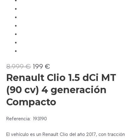
El
El
8.999
€
199
€
precio
precio
Renault Clio 1.5 dCi MT
original
actual
(90 cv) 4 generación
era:
es:
8.999 €.
199 €.
Compacto
Referencia:
193190
El vehículo es un Renault Clio del año 2017, con tracción