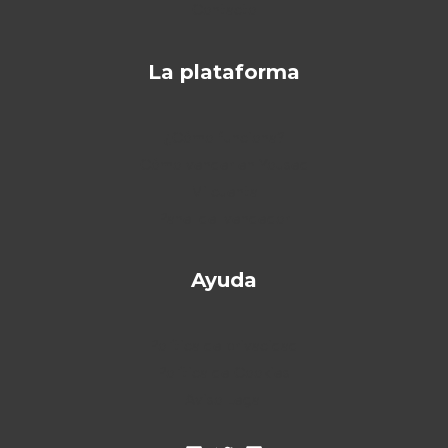
Contacto
La plataforma
¿Cómo funciona?
Cómo vender en Yoused
Mi cuenta
Panel del vendedor
Ayuda
Política de privacidad
Política de Cookies
Aviso Legal