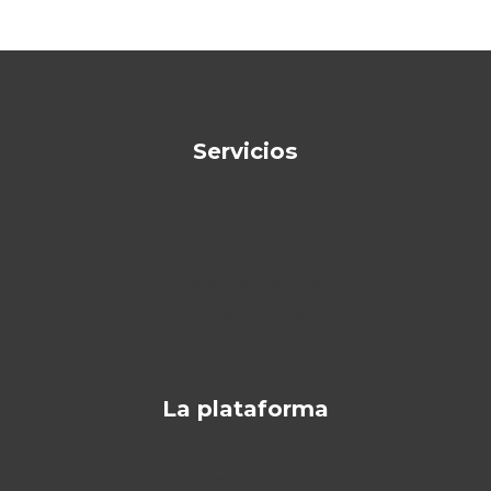
Servicios
Inicio
Sobre Yoused
Encuentra tu coche
Vende tu coche
Contacto
La plataforma
¿Cómo funciona?