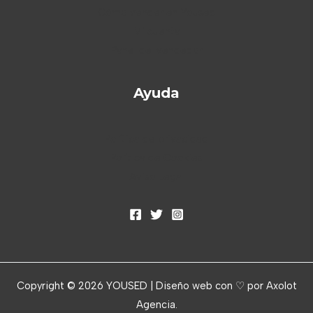
Cómo vender en Yoused
Mi cuenta
Panel del vendedor
Ayuda
Política de privacidad
Política de Cookies
Aviso Legal
Copyright © 2026 YOUSED | Diseño web con ♡ por
Axolot
Agencia
.