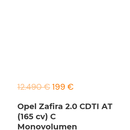
El
El
12.490
€
199
€
precio
precio
Opel Zafira 2.0 CDTI AT
original
actual
(165 cv) C
era:
es:
Monovolumen
12.490 €.
199 €.