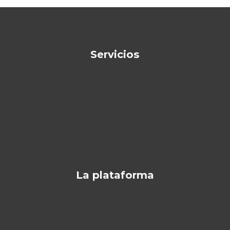
Servicios
Inicio
Sobre Yoused
Encuentra tu coche
Vende tu coche
Contacto
La plataforma
¿Cómo funciona?
Cómo vender en Yoused