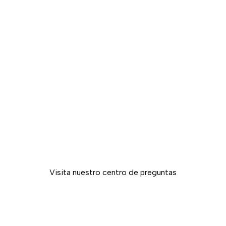
¿
Tienes preguntas
sobre
Yoused?
Visita nuestro centro de preguntas