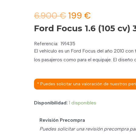
El
El
6.900
€
199
€
precio
precio
Ford Focus 1.6 (105 cv)
original
actual
Referencia:
191435
era:
es:
El vehículo es un Ford Focus del año 2010 con 
6.900 €.
199 €.
los pasajeros como para el equipaje. El diseño
* Puedes solicitar una valoración de nuestros pe
Disponibilidad:
1 disponibles
Revisión Precompra
Puedes solicitar una revisión precompra pa