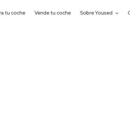
ra tu coche
Vende tu coche
Sobre Yoused