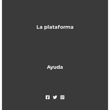
Sobre Yoused
Encuentra tu coche
Vende tu coche
Contacto
La plataforma
¿Cómo funciona?
Cómo vender en Yoused
Mi cuenta
Panel del vendedor
Ayuda
Política de privacidad
Política de Cookies
Aviso Legal