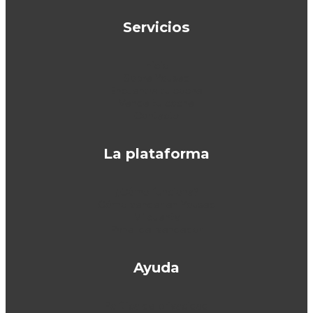
Servicios
Inicio
Sobre Yoused
Encuentra tu coche
Vende tu coche
Contacto
La plataforma
¿Cómo funciona?
Cómo vender en Yoused
Mi cuenta
Panel del vendedor
Ayuda
Política de privacidad